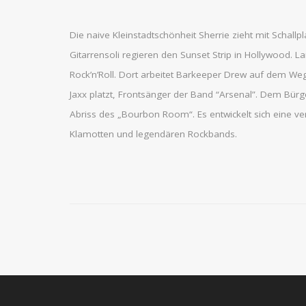
Die naive Kleinstadtschönheit Sherrie zieht mit Scha
Gitarrensoli regieren den Sunset Strip in Hollywood
Rock’n’Roll. Dort arbeitet Barkeeper Drew auf dem Weg,
Jaxx platzt, Frontsänger der Band “Arsenal”. Dem Bürg
Abriss des „Bourbon Room“. Es entwickelt sich eine ver
Klamotten und legendären Rockbands.