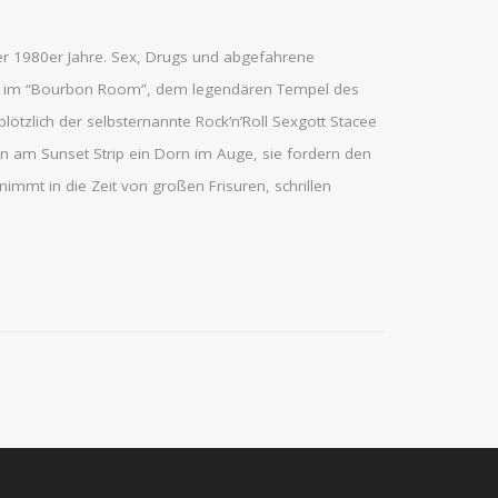
er 1980er Jahre. Sex, Drugs und abgefahrene
auch im “Bourbon Room”, dem legendären Tempel des
lötzlich der selbsternannte Rock’n’Roll Sexgott Stacee
en am Sunset Strip ein Dorn im Auge, sie fordern den
immt in die Zeit von großen Frisuren, schrillen