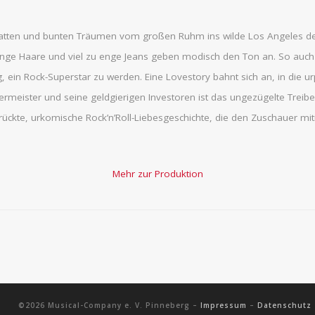
llplatten und bunten Träumen vom großen Ruhm ins wilde Los Angeles d
. Lange Haare und viel zu enge Jeans geben modisch den Ton an. So 
 ein Rock-Superstar zu werden. Eine Lovestory bahnt sich an, in die urp
ermeister und seine geldgierigen Investoren ist das ungezügelte Treib
ückte, urkomische Rock’n’Roll-Liebesgeschichte, die den Zuschauer mitn
Mehr zur Produktion
©2026 Musical-Company e. V. Pinneberg –
Impressum
–
Datenschutz