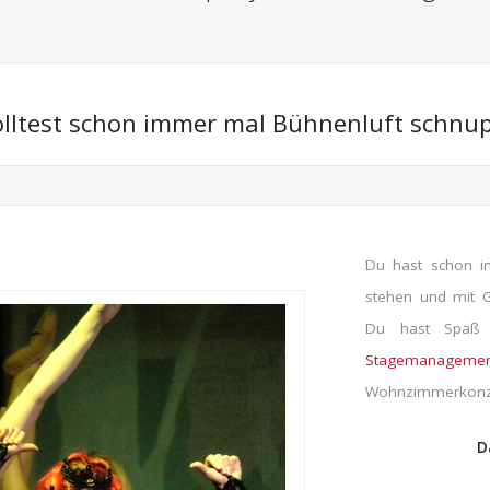
lltest schon immer mal Bühnenluft schnu
Du hast schon i
stehen und mit G
Du hast Spaß
Stagemanageme
Wohnzimmerkonzer
D