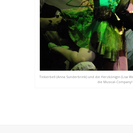
Tinkerbell (Anna Sunderbrink) und die Herzkönigin (Lisa W
die Musical-Company! 