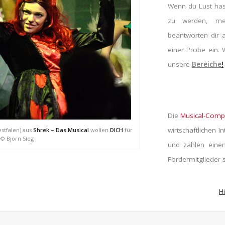
Wenn du Lust has
zu werden, me
beantworten dir 
einer Probe ein. 
unsere
Bereiche
!
Die
Musical-Com
wirtschaftlichen I
estfalen) aus
Shrek – Das Musical
wollen
DICH
für
© Björn Sieg
und zahlen einen
Fördermitglieder 
H