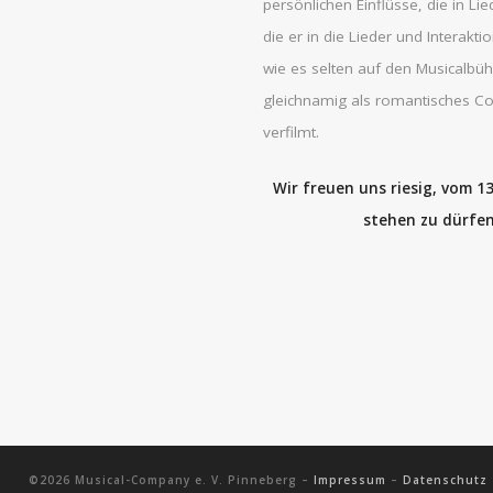
persönlichen Einflüsse, die in Li
die er in die Lieder und Interakt
wie es selten auf den Musicalbü
gleichnamig als romantisches C
verfilmt.
Wir freuen uns riesig, vom 13
stehen zu dürfen
©2026 Musical-Company e. V. Pinneberg –
Impressum
–
Datenschutz