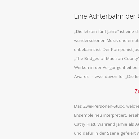
Eine Achterbahn der 
„Die letzten fünf Jahre“ ist eine d
wunderschönen Musik und emotio
unbekannt ist. Der Komponist Ja
„The Bridges of Madison County“
Werken in der Vergangenheit be
Awards“ – zwei davon für „Die let
Z
Das Zwei-Personen-Stück, welch
Ensemble neu interpretiert, erzä
Cathy Hiatt. Während Jamie als 
und dafür in der Szene gefeiert w