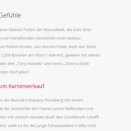
Gefühle
ieser kleinen Perlen der Musicalwelt, die trotz ihrer
nal mitreißenden Geschichte noch weitaus
son Robert Brown, aus dessen Feder auch das Stück
 („Die Brücken am Fluss“) stammt, gewann mit seinen
reits drei „Tony Awards“ und sechs „Drama Desk
zten fünf Jahre“.
um Kartenverkauf
es die Musical-Company Pinneberg mit einem
hlt die Geschichte des Paares Jamie Wellerstein und
Autor mit seinem neusten Buch den Durchbruch schafft
ird, sieht es für die junge Schauspielerin Cathy nicht